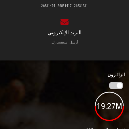
26831231 - 26831417 - 26831474
البريد الإلكتروني
أرسل استفسارك.
الزائـرون
19.27M