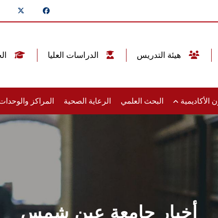
هيئة التدريس
الدراسات العليا
الخريجين
 الأكاديمية
البحث العلمي
الرعاية الصحية
المراكز والوحدا
أخبار جامعة عين شمس