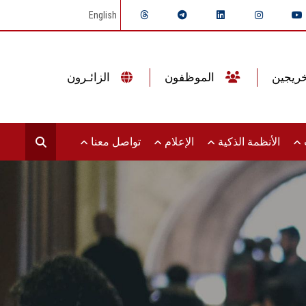
English
الموظفون
الزائـرون
ت
الأنظمة الذكية
الإعلام
تواصل معنا