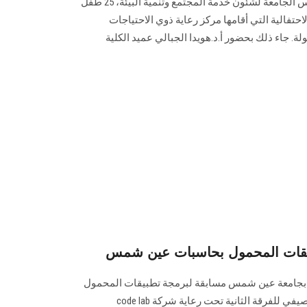
كرم أ.د. نظمي عبد الحميد نائب رئيس الجامعة لشئون خدمة المجتمع وتنمية البيئة، 25 طفل
حتفالية التي أقامها مركز رعاية ذوي الاحتياجات
لة. جاء ذلك بحضور أ.د.هويدا الجبالي عميد الكلية
يقات المحمول بحاسبات عين شمس
 بجامعة عين شمس مسابقة لبرمجة تطبيقات المحمول
Android كختام لفاعليات التدريب الصيفي للفرقة الثانية تحت رعاية شركة code lab