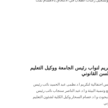
خلي وتسجيل رغبات الطلاب في الالتحاق بالأقسام تمت
ريم لنواب رئيس الجامعة ووكيل التعليم
لسن القانوني
احتفالية لتكريم ا.د.نظمى عبد الحميد نائب رئيس
تنمية البيئة و ا.د.عبد الناصر سنجاب نائب رئيس
لبحوث و ا.د.عصام السحار وكيل الكلية لشئون التعليم
ني