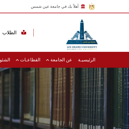
أهلاً بك في جامعة عين شمس
الطلاب
الرئيسيـة
عن الجامعة
القطاعـات
الشئون