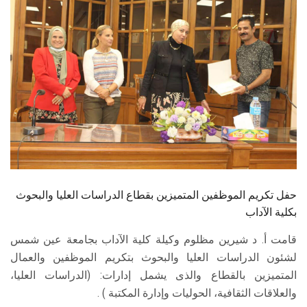
الطلاب
هيئة التدريس
الدراسات العليا
الخريجين
الموظفون
الزائـرون
حفل تكريم الموظفين المتميزين بقطاع الدراسات العليا والبحوث
بكلية الآداب
سجل الان
قامت أ. د شيرين مظلوم وكيلة كلية الآداب بجامعة عين شمس
لشئون الدراسات العليا والبحوث بتكريم الموظفين والعمال
المتميزين بالقطاع والذى يشمل إدارات: (الدراسات العليا،
والعلاقات الثقافية، الحوليات وإدارة المكتبة ) .