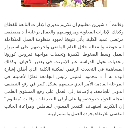
وقالت أ. د شيرين مظلوم إن تكريم مديري الإدارات التابعة للقطاع
وكذلك الإدارات المعاونة ومرؤوسيهم والعمال برعاية أ. د مصطفى
مرتضى عميد الكلية، يأتي تتويجًا لجهود منظومة العمل المتكاملة
الملحوظة والفعالة خلال العام الماضي ولحرصهم على استمرار
العمل وسط الضغوط الكبيرة وتحديات مواجهة فيروس كورونا
وتحديات تحول الدراسة عبر الإنترنت في بعض الأحيان، وكذلك
المساهمة في التحديث الرقمي لمكتبة الكلية الذي أطلق إشارة
البدء به أ. د محمود المتيني رئيس الجامعة نظرًا لأهميته في
المرحلة القادمة الأمر الذي سيسهم بشكل كبير في رفع التصنيف
الدولي للجامعة، بالإضافة إلى العمل على رفع المستوى العلمي
لمجلة الحوليات وحصولها على أرقى التصنيفات، وقالت "مظلوم "
إن التكريم استهدف التقدير المعنوي للعاملين ومراعاة الجانب
النفسي للارتقاء بجودة العمل واستمراريته .