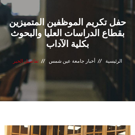
القطاعـات
حفل تكريم الموظفين المتميزين
الشئون الأكاديمية
بقطاع الدراسات العليا والبحوث
البحث العلمي
بكلية الآداب
الرعاية الصحية
الرئيسية
أخبار جامعة عين شمس
تفاصيل الخبر
المراكز والوحدات
الأنظمة الذكية
الإعلام
تواصل معنا