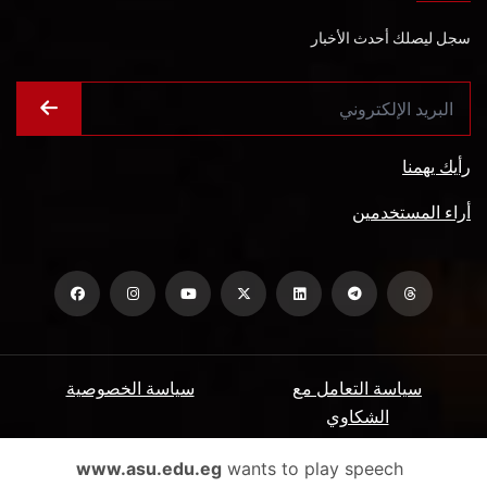
سجل ليصلك أحدث الأخبار
رأيك يهمنا
أراء المستخدمين
سياسة التعامل مع
سياسة الخصوصية
الشكاوي
ميثاق المتعاملين
الأسئلة الشائعة
www.asu.edu.eg
wants to play speech