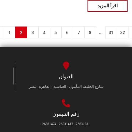
اقرأ المزيد
...
1
2
3
4
5
6
7
8
31
32
العنوان
شارع الخليفة المأمون - العباسية - القاهرة - مصر
رقم التليفون
26831231 - 26831417 - 26831474