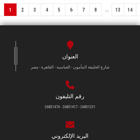
...
1
2
3
4
5
6
7
8
13
14
العنوان
شارع الخليفة المأمون - العباسية - القاهرة - مصر
رقم التليفون
26831231 - 26831417 - 26831474
البريد الإلكتروني