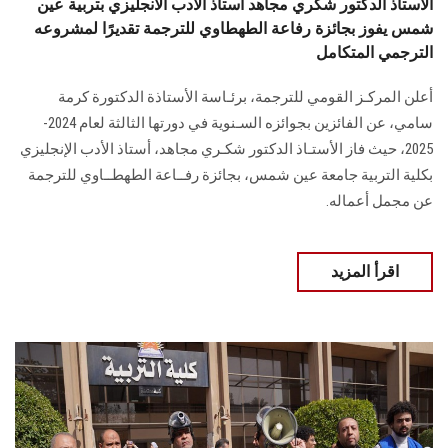
الأستاذ الدكتور شكري مجاهد أستاذ الأدب الانجليزي بتربية عين
شمس يفوز بجائزة رفاعة الطهطاوي للترجمة تقديرًا لمشروعه
الترجمي المتكامل
أعلن المركـز القومي للترجمة، برئـاسة الأستاذة الدكتورة كرمة
سامي، عن الفائزين بجوائزه السـنوية في دورتها الثالثة لعام 2024-
2025، حيث فاز الأستـاذ الدكتور شكـري مجاهد، أستاذ الأدب الإنجليزي
بكلية التربية جامعة عين شمس، بجائزة رفــاعة الطهطــاوي للترجمة
عن مجمل أعماله.
اقرأ المزيد