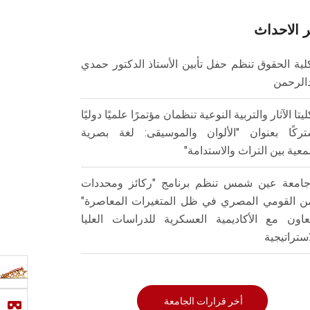
 الاحداث
لية الحقوق تنظم حفل تأبين الأستاذ الدكتور حمدي
الرحمن
ليتا الآثار والتربية النوعية تنظمان مؤتمرًا علميًا دوليًا
ركًا بعنوان "الألوان والموسيقى: لغة بصرية
عية بين التراث والاستدامة"
امعة عين شمس تنظم برنامج "ركائز ومحددات
من القومي المصري في ظل المتغيرات المعاصرة"
تعاون مع الأكاديمية العسكرية للدراسات العليا
استراتيجية
أخر قرارات الجامعة