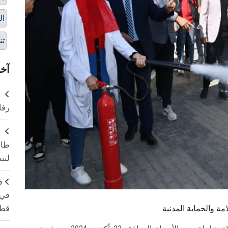
ال
تن
آخر
ر
رفا
طال
لتن
ف
في 
قطا
مة والحماية المدنية