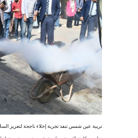
تربية عين شمس تنفذ تجربة إخلاء ناجحة لتعزيز السلا