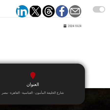
2024-10-24
العنوان
شارع الخليفة المأمون - العباسية - القاهرة - مصر