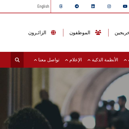
English
الموظفون
الزائـرون
ت
الأنظمة الذكية
الإعلام
تواصل معنا