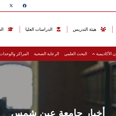
هيئة التدريس
الدراسات العليا
الخريجين
 الأكاديمية
البحث العلمي
الرعاية الصحية
المراكز والوحدا
أخبار جامعة عين شمس