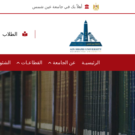
أهلاً بك في جامعة عين شمس
الطلاب
الرئيسيـة
عن الجامعة
القطاعـات
الشئون