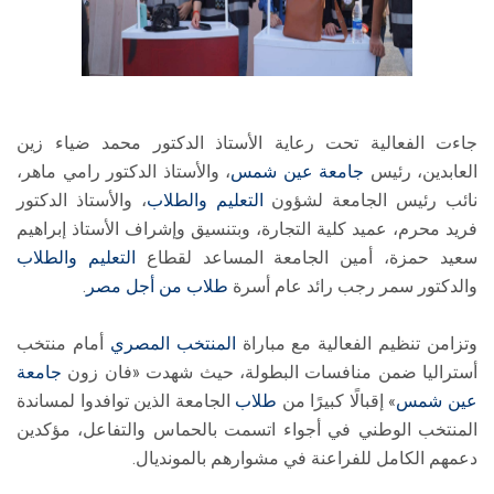
جاءت الفعالية تحت رعاية الأستاذ الدكتور محمد ضياء زين
العابدين، رئيس
جامعة عين شمس
، والأستاذ الدكتور رامي ماهر،
نائب رئيس الجامعة لشؤون
التعليم والطلاب
، والأستاذ الدكتور
فريد محرم، عميد كلية التجارة، وبتنسيق وإشراف الأستاذ إبراهيم
سعيد حمزة، أمين الجامعة المساعد لقطاع
التعليم والطلاب
والدكتور سمر رجب رائد عام أسرة
طلاب
من أجل مصر
.
وتزامن تنظيم الفعالية مع مباراة
المنتخب المصري
أمام منتخب
أستراليا ضمن منافسات البطولة، حيث شهدت «فان زون
جامعة
عين شمس
» إقبالًا كبيرًا من
طلاب
الجامعة الذين توافدوا لمساندة
المنتخب الوطني في أجواء اتسمت بالحماس والتفاعل، مؤكدين
دعمهم الكامل للفراعنة في مشوارهم بالمونديال.