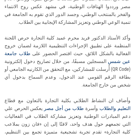
مصر ورددوا الهتافات الوطنية، في مشهد عكس روح الانتماء
والفخر بالمنتخب الوطني، وجسد الدور الذي تقوم به الجامعة في
تنمية الوعي الوطني وتعزيز المشاركة الإيجابية بين الطلاب.
وأكد الأستاذ الدكتور فريد محرم عميد كلية التجارة حرص اللجنة
المنظمة على تطبيق الإجراءات التنظيمية اللازمة لضمان خروج
الفعالية بالشكل اللائق، حيث اقتصر الحضور على
طلاب
جامعة
عين شمس
المسجلين مسبقًا، من خلال تصاريح دخول إلكترونية
(QR Code) أُرسلت للمشاركين، مع التحقق من الكارنيه الجامعي أو
بطاقة الرقم القومي عند الدخول، وعدم السماح بدخول أي
شخص من خارج الجامعة.
وأضاف ان النشاط الطلابي بكلية التجارة بالتعاون مع قطاع
التعليم والطلاب
وأسرة
طلاب من أجل مصر
يعكس الحرص علي
دعم المبادرات الوطنية وتعزيز مشاركة الطلاب في الفعاليات
التي تجمعهم حول هدف واحد، لافتًا إلى إن «فان زون بملاعب
كلية التجارة» تقدم تجربة تشجيعية متميزة تجمع بين التنظيم،