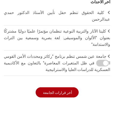
أخر الاحداث
كلية الحقوق تنظم حفل تأبين الأستاذ الدكتور حمدي
عبدالرحمن
كليتا الآثار والتربية النوعية تنظمان مؤتمرًا علميًا دوليًا مشتركًا
بعنوان "الألوان والموسيقى: لغة بصرية وسمعية بين التراث
والاستدامة"
جامعة عين شمس تنظم برنامج "ركائز ومحددات الأمن القومي
المصري في ظل المتغيرات المعاصرة" بالتعاون مع الأكاديمية
العسكرية للدراسات العليا والاستراتيجية
أخر قرارات الجامعة