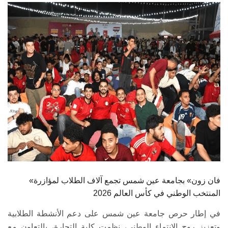
الطلاب
هيئة التدريس
الدراسات العليا
الخريجين
الموظفون
الزائـرون
سجل الان
«فان زون» بجامعة عين شمس تجمع آلاف الطلاب لمؤازرة
المنتخب الوطني في كأس العالم 2026
في إطار حرص جامعة عين شمس على دعم الأنشطة الطلابية
وتعزيز روح الانتماء الوطني، نظمت كلية التجارة، بالتعاون مع