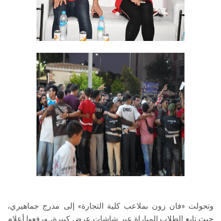
وتحولت «فان زون بملاعب كلية التجارة» إلى مدرج جماهيري،
حيث تابع الطلاب المباراة عبر شاشات عرض كبيرة، ورفعوا أعلام