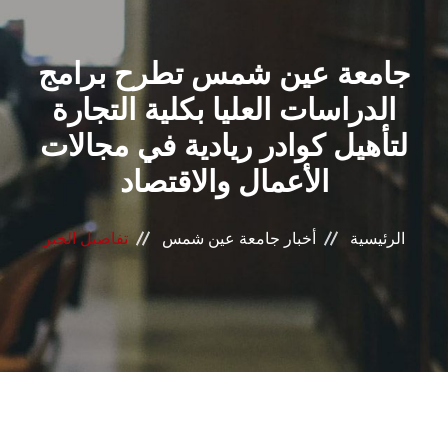
القطاعـات
جامعة عين شمس تطرح برامج
الشئون الأكاديمية
الدراسات العليا بكلية التجارة
البحث العلمي
لتأهيل كوادر ريادية في مجالات
الأعمال والاقتصاد
الرعاية الصحية
المراكز والوحدات
الرئيسية
أخبار جامعة عين شمس
تفاصيل الخبر
الأنظمة الذكية
الإعلام
تواصل معنا