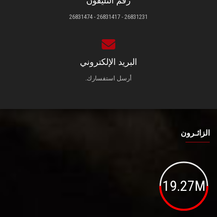
رقم التليفون
26831231 - 26831417 - 26831474
البريد الإلكتروني
أرسل استفسارك.
الزائـرون
19.27M