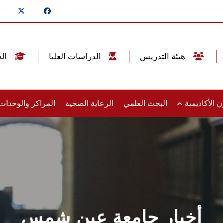
هيئة التدريس
الدراسات العليا
الخريجين
 الأكاديمية
البحث العلمي
الرعاية الصحية
المراكز والوحدا
أخبار جامعة عين شمس