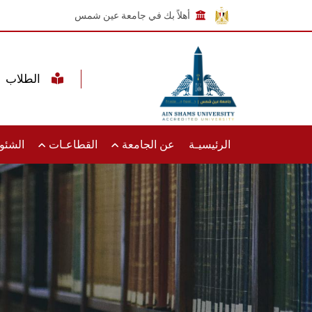
أهلاً بك في جامعة عين شمس
الطلاب
الرئيسيـة
عن الجامعة
القطاعـات
الشئون