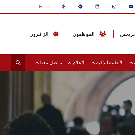
English
الموظفون
الزائـرون
ت
الأنظمة الذكية
الإعلام
تواصل معنا