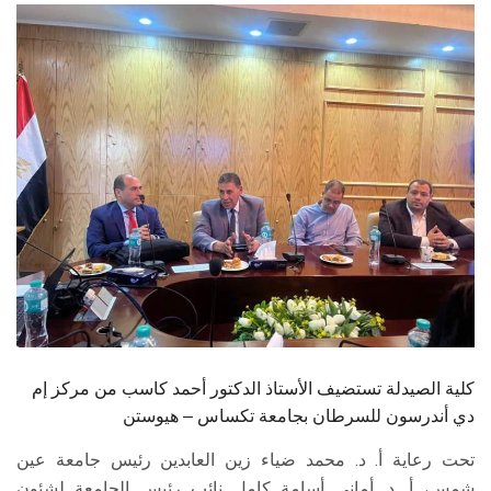
الطلاب
هيئة التدريس
الدراسات العليا
الخريجين
الموظفون
الزائـرون
سجل الان
كلية الصيدلة تستضيف الأستاذ الدكتور أحمد كاسب من مركز إم
دي أندرسون للسرطان بجامعة تكساس – هيوستن
تحت رعاية أ. د. محمد ضياء زين العابدين رئيس جامعة عين
شمس، أ. د. أماني أسامة كامل نائب رئيس الجامعة لشئون