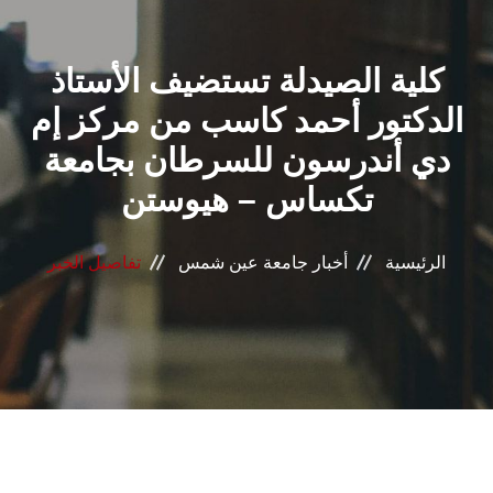
القطاعـات
كلية الصيدلة تستضيف الأستاذ
الشئون الأكاديمية
الدكتور أحمد كاسب من مركز إم
البحث العلمي
دي أندرسون للسرطان بجامعة
تكساس – هيوستن
الرعاية الصحية
المراكز والوحدات
الرئيسية
أخبار جامعة عين شمس
تفاصيل الخبر
الأنظمة الذكية
الإعلام
تواصل معنا