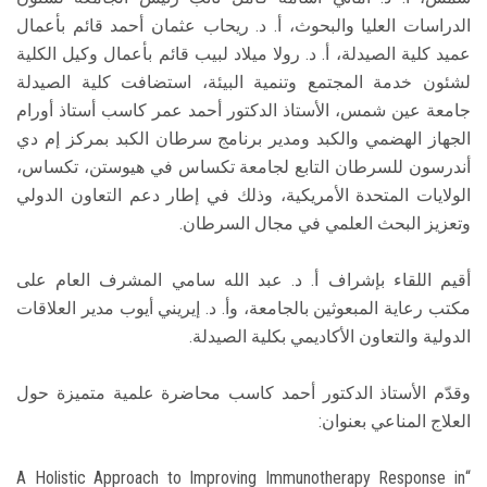
الدراسات العليا والبحوث، أ. د. ريحاب عثمان أحمد قائم بأعمال
عميد كلية الصيدلة، أ. د. رولا ميلاد لبيب قائم بأعمال وكيل الكلية
لشئون خدمة المجتمع وتنمية البيئة، استضافت كلية الصيدلة
جامعة عين شمس، الأستاذ الدكتور أحمد عمر كاسب أستاذ أورام
الجهاز الهضمي والكبد ومدير برنامج سرطان الكبد بمركز إم دي
أندرسون للسرطان التابع لجامعة تكساس في هيوستن، تكساس،
الولايات المتحدة الأمريكية، وذلك في إطار دعم التعاون الدولي
وتعزيز البحث العلمي في مجال السرطان.
أقيم اللقاء بإشراف أ. د. عبد الله سامي المشرف العام على
مكتب رعاية المبعوثين بالجامعة، وأ. د. إيريني أيوب مدير العلاقات
الدولية والتعاون الأكاديمي بكلية الصيدلة.
وقدّم الأستاذ الدكتور أحمد كاسب محاضرة علمية متميزة حول
العلاج المناعي بعنوان:
“A Holistic Approach to Improving Immunotherapy Response in