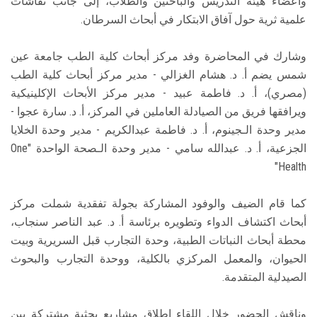
وأعضاء هيئة التدريس والباحثين والطلاب، إلى جانب نقاشات
علمية ثرية حول آفاق الابتكار في أبحاث السرطان.
وشارك في المحاضرة وفد مركز أبحاث كلية الطب جامعة عين
شمس يضم أ. د. هشام الغزالي - مدير مركز أبحاث كلية الطب
(مصري)، أ. د. فاطمة عبيد - مدير مركز الأبحاث الإكلينيكية
ويرافقها فريق من الصيادلة العاملين في المركز، أ. د. سارة عجوا -
مدير وحدة الـجينوم، أ. د. فاطمة عبدالكريم - مدير وحدة الخلايا
الجزعية، أ. د. عبدالله سامي - مدير وحدة الـصحة الواحدة One"
Health"
كما قام الضيف والوفود المشاركة بجولة تفقدية شملت مركز
أبحاث اكتشاف الدواء وتطويره برئاسة أ. د. عبد الناصر سنجاب،
محطة أبحاث النباتات الطبية، وحدة التجارب قبل السريرية وبيت
الحيوان، والمعمل المركزي بالكلية، ووحدة التجارب والبحوث
الصيدلية المتقدمة.
وناقش الحضور خلال اللقاء إطلاق مشاريع بحثية مشتركة بين