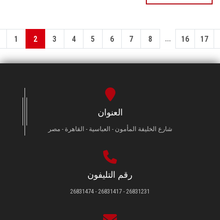
...
1
2
3
4
5
6
7
8
16
17
العنوان
شارع الخليفة المأمون - العباسية - القاهرة - مصر
رقم التليفون
26831231 - 26831417 - 26831474