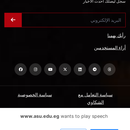
سجل ليصلك أحدث الأخبار
رأيك يهمنا
أراء المستخدمين
سياسة التعامل مع
سياسة الخصوصية
الشكاوي
ميثاق المتعاملين
الأسئلة الشائعة
www.asu.edu.eg
wants to play speech
شروط الاستخدام