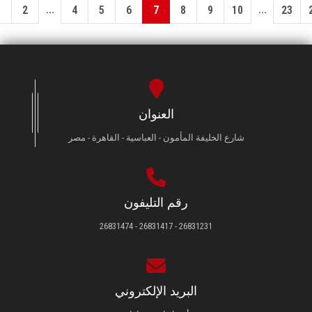
...
...
1
2
4
5
6
7
8
9
10
23
العنوان
شارع الخليفة المأمون - العباسية - القاهرة - مصر
رقم التليفون
26831231 - 26831417 - 26831474
البريد الإلكتروني