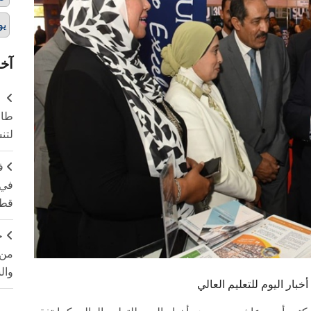
يو
آخر
طال
لتن
ف
في 
قطا
ج
من 
وال
 اليوم للتعليم العالي