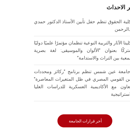
 الاحداث
لية الحقوق تنظم حفل تأبين الأستاذ الدكتور حمدي
الرحمن
ليتا الآثار والتربية النوعية تنظمان مؤتمرًا علميًا دوليًا
ركًا بعنوان "الألوان والموسيقى: لغة بصرية
عية بين التراث والاستدامة"
امعة عين شمس تنظم برنامج "ركائز ومحددات
من القومي المصري في ظل المتغيرات المعاصرة"
تعاون مع الأكاديمية العسكرية للدراسات العليا
استراتيجية
أخر قرارات الجامعة