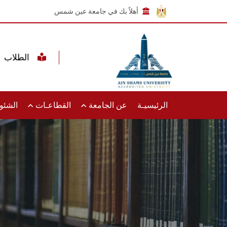
أهلاً بك في جامعة عين شمس
الطلاب
الرئيسيـة
عن الجامعة
القطاعـات
الشئون