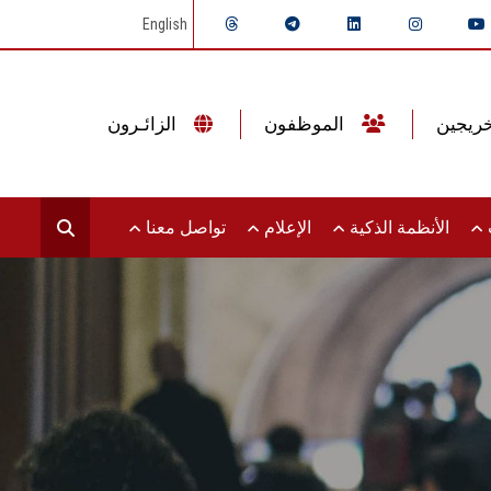
English
الموظفون
الزائـرون
ت
الأنظمة الذكية
الإعلام
تواصل معنا