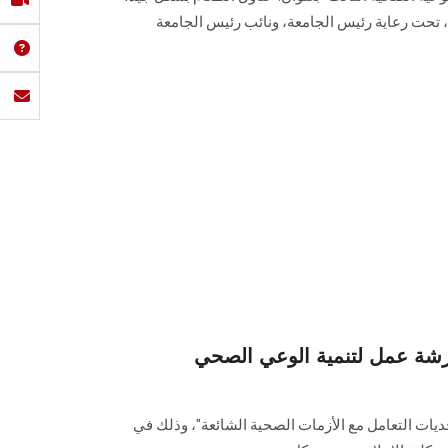
‏عش بشكل جيد‎" (Eat Well Live Well)‎، تحت رعاية رئيس الجامعة، ونائب رئيس الجامعة
شة عمل لتنمية الوعي الصحي
ات التعامل مع الأزمات الصحية الشائعة"، وذلك في