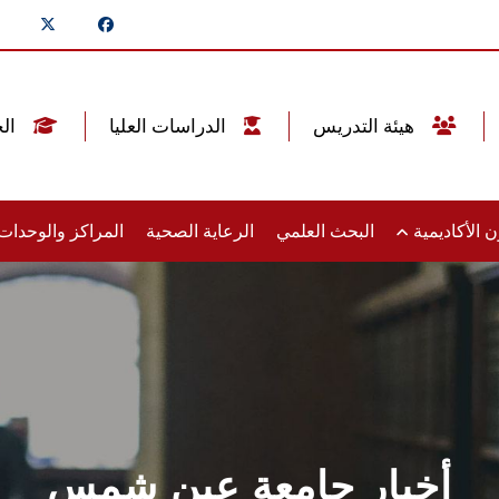
هيئة التدريس
الدراسات العليا
الخريجين
 الأكاديمية
البحث العلمي
الرعاية الصحية
المراكز والوحدا
أخبار جامعة عين شمس