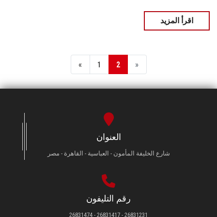
اقرأ المزيد
«
1
2
»
العنوان
شارع الخليفة المأمون - العباسية - القاهرة - مصر
رقم التليفون
26831231 - 26831417 - 26831474