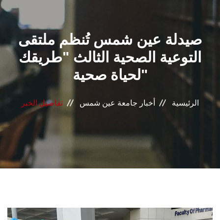
القطاعـات
صيدلة عين شمس تُنظم ملتقى
الشئون الأكاديمية
التوعية الصحية الثالث "طريقك
البحث العلمي
لحياة صحية"
الرعاية الصحية
الرئيسية
أخبار جامعة عين شمس
تفاصيل الخبر
المراكز والوحدات
الأنظمة الذكية
الإعلام
تواصل معنا