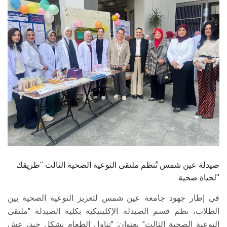
الطلاب
هيئة التدريس
الدراسات العليا
الخريجين
الموظفون
الزائـرون
صيدلة عين شمس تُنظم ملتقى التوعية الصحية الثالث "طريقك
سجل الان
لحياة صحية"
في إطار جهود جامعة عين شمس لتعزيز التوعية الصحية بين
الطلاب، نظم قسم الصيدلة الإكلينيكية بكلية الصيدلة "ملتقى
التوعية الصحية الثالث" بعنوان: "تناول الطعام بشكل جيد، عش