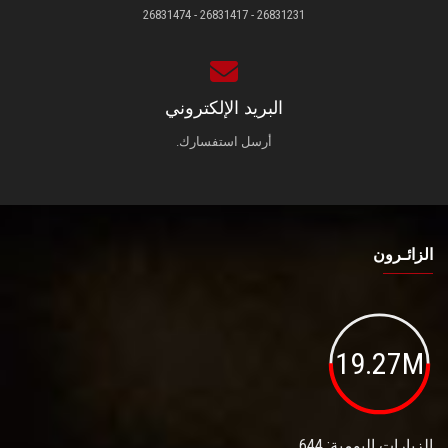
26831231 - 26831417 - 26831474
البريد الإلكتروني
أرسل استفسارك.
الزائـرون
19.27M
الزيارات اليومية: 644