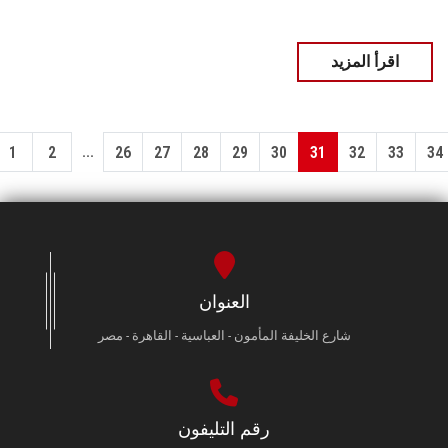
اقرأ المزيد
...
1
2
26
27
28
29
30
31
32
33
34
العنوان
شارع الخليفة المأمون - العباسية - القاهرة - مصر
رقم التليفون