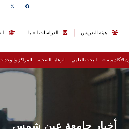
هيئة التدريس
الدراسات العليا
الخريجين
 الأكاديمية
البحث العلمي
الرعاية الصحية
المراكز والوحدا
أخبار جامعة عين شمس