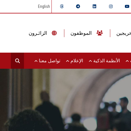
English
الموظفون
الزائـرون
ت
الأنظمة الذكية
الإعلام
تواصل معنا