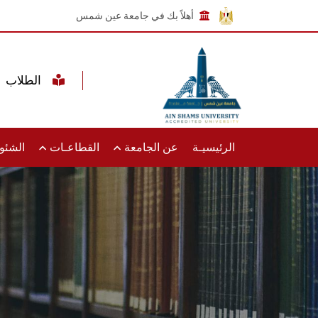
أهلاً بك في جامعة عين شمس
الطلاب
الرئيسيـة
عن الجامعة
القطاعـات
الشئون