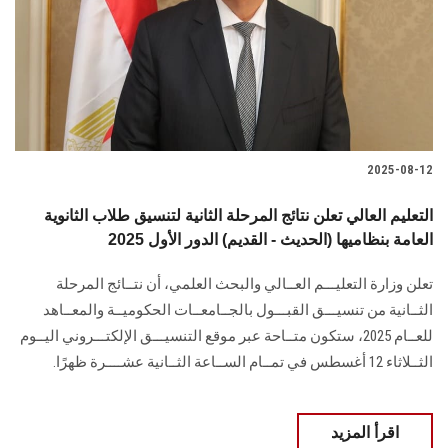
الطلاب
هيئة التدريس
الدراسات العليا
2025-08-12
الخريجين
التعليم العالي تعلن نتائج المرحلة الثانية لتنسيق طلاب الثانوية
الموظفون
العامة بنظاميها (الحديث - القديم) الدور الأول 2025
تعلن وزارة التعليـــم العــالي والبحث العلمي، أن نتــائج المرحلة
الزائـرون
الثــانية من تنسيـــق القبـــول بالجــامعــات الحكوميــة والمعــاهد
للعــام 2025، ستكون متــاحة عبر موقع التنسيـــق الإلكتـــروني اليــوم
سجل الان
الثــلاثاء 12 أغسطس في تمــام الســاعة الثــانية عشــــرة ظهرًا.
اقرأ المزيد