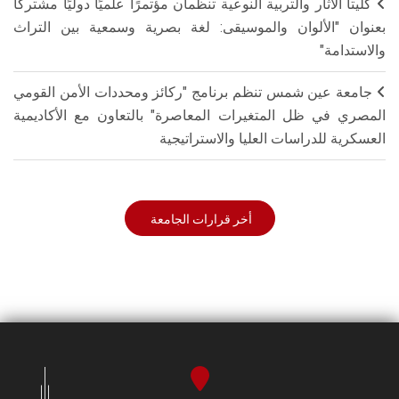
كليتا الآثار والتربية النوعية تنظمان مؤتمرًا علميًا دوليًا مشتركًا
بعنوان "الألوان والموسيقى: لغة بصرية وسمعية بين التراث
والاستدامة"
جامعة عين شمس تنظم برنامج "ركائز ومحددات الأمن القومي
المصري في ظل المتغيرات المعاصرة" بالتعاون مع الأكاديمية
العسكرية للدراسات العليا والاستراتيجية
أخر قرارات الجامعة