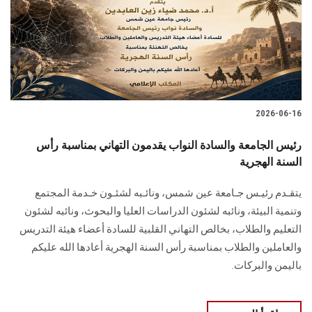
الطلاب
هيئة التدريس
الدراسات العليا
2026-06-16
الخريجين
رئيس الجامعة والسادة النواب يقدمون التهاني بمناسبة رأس
الموظفون
السنة الهجرية
يتقـدم رئيـس جـامعة عين شمس، ونائـبه لشئـون خـدمة المجتمع
الزائـرون
وتنمية البيئة، ونائبه لشئون الدراسات العليا والبحوث، ونائبه لشئون
التعليم والطلاب، بخالص التهاني القلبية للسادة أعضاء هيئة التدريس
سجل الان
والعاملين والطلاب بمناسبة رأس السنة الهجرية أعادها الله عليكم
باليمن والبركات.