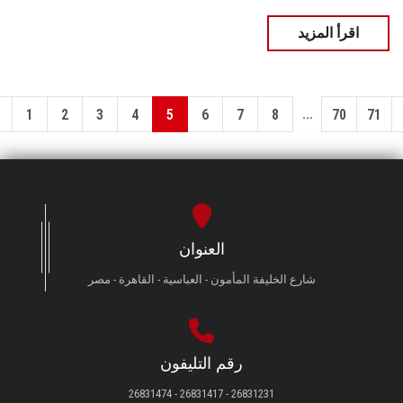
اقرأ المزيد
...
1
2
3
4
5
6
7
8
70
71
العنوان
شارع الخليفة المأمون - العباسية - القاهرة - مصر
رقم التليفون
26831231 - 26831417 - 26831474