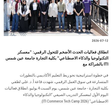
الطلاب
هيئة التدريس
الدراسات العليا
2026-07-12
الخريجين
انطلاق فعاليات الحدث الأضخم للتحول الرقمي: "معسكر
الموظفون
التكنولوجيا والذكاء الاصطناعي" بكلية التجارة جامعة عين شمس
بالشراكة مع ITI
الزائـرون
في خطوة استراتيجية نحو ربط التعليم الأكاديمي بالتطورات
المتسارعة في سوق العمل الرقمي، شهدت قاعة أ. د. علي لطفي
سجل الان
بكلية التجارة - جامعة عين شمس، يوم السبت 4 يوليو، انطلاق فعاليات
اليوم الأول لمعسكر التدريب الصيفي "التكنولوجيا والذكاء
الاصطناعي" (ITI Commerce Tech Camp 2026).