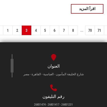
اقرأ المزيد
...
1
2
3
4
5
6
7
8
70
71
العنوان
شارع الخليفة المأمون - العباسية - القاهرة - مصر
رقم التليفون
26831231 - 26831417 - 26831474