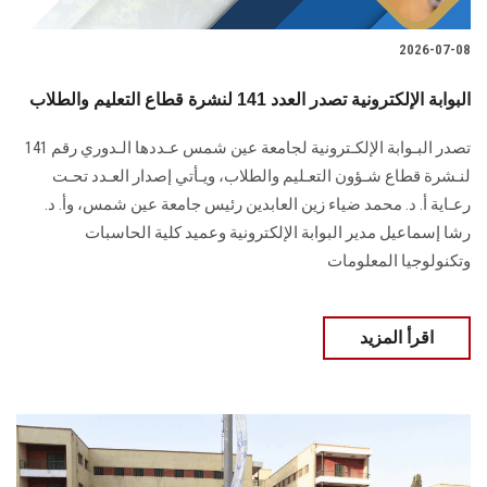
2026-07-08
البوابة الإلكترونية تصدر العدد 141 لنشرة قطاع التعليم والطلاب
تصدر البـوابة الإلكـترونية لجامعة عين شمس عـددها الـدوري رقم 141
لنـشرة قطاع شـؤون التعـليم ‏والطلاب‎، ويـأتي إصدار العـدد تحـت
رعـاية أ. د. محمد ضياء زين العابدين رئيس جامعة عين شمس، وأ. د.
‏رشا إسماعيل مدير البوابة الإلكترونية وعميد كلية الحاسبات
وتكنولوجيا المعلومات
اقرأ المزيد