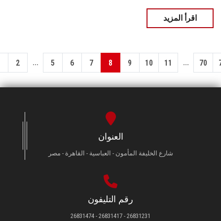
اقرأ المزيد
...
...
1
2
5
6
7
8
9
10
11
70
العنوان
شارع الخليفة المأمون - العباسية - القاهرة - مصر
رقم التليفون
26831231 - 26831417 - 26831474