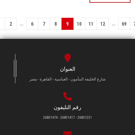
...
...
1
2
6
7
8
9
10
11
12
69
العنوان
شارع الخليفة المأمون - العباسية - القاهرة - مصر
رقم التليفون
26831231 - 26831417 - 26831474