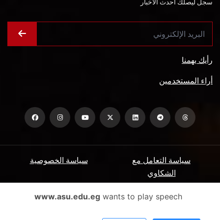
سجل ليصلك أحدث الأخبار
رأيك يهمنا
أراء المستخدمين
سياسة التعامل مع
سياسة الخصوصية
الشكاوي
ميثاق المتعاملين
الأسئلة الشائعة
www.asu.edu.eg
wants to play speech
شروط الاستخدام