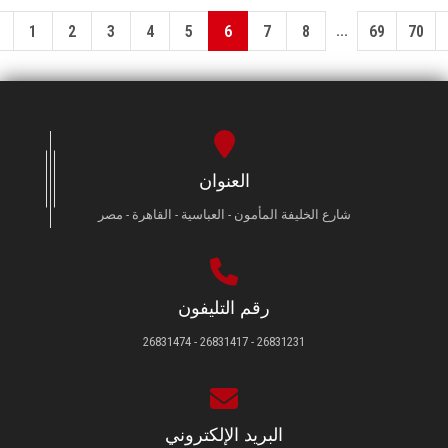
...
1
2
3
4
5
6
7
8
69
70
العنوان
شارع الخليفة المأمون - العباسية - القاهرة - مصر
رقم التليفون
26831231 - 26831417 - 26831474
البريد الإلكتروني