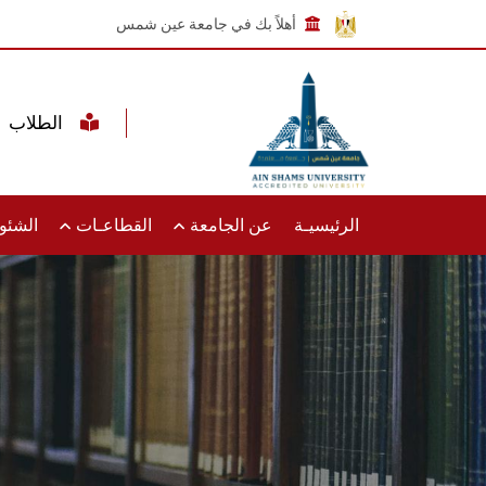
أهلاً بك في جامعة عين شمس
الطلاب
الرئيسيـة
عن الجامعة
القطاعـات
الشئون