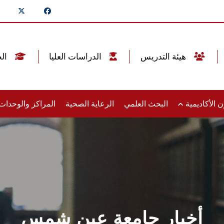
هيئة التدريس
الدراسات العليا
الخريجين
 الأكاديمية
البحث العلمي
الرعاية الصحية
المراكز والوحدا
أخبار جامعة عين شمس