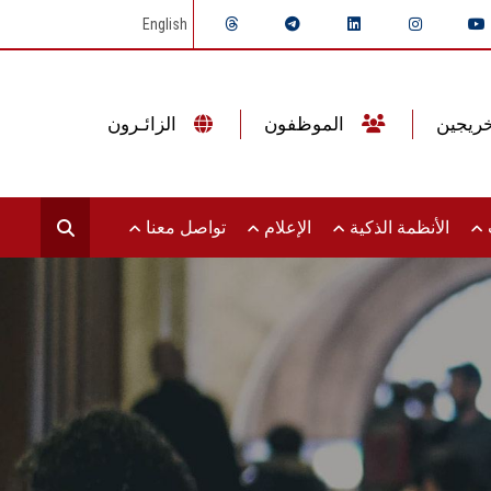
English
الموظفون
الزائـرون
ت
الأنظمة الذكية
الإعلام
تواصل معنا