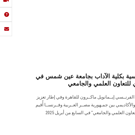
سية بكلية الآداب بجامعة عين شمس في
للتعاون العلمي والجامعي
 الفرنــسي إيــمانويل ماكــرون للقاهرة وفي إطار تعزيز
أكاديمي بين جمـهورية مصــر العــربية وفــرنســا أُقيم
"المــؤتمرالفــرنســي المصــري للتعاون العلمي والجامعي" في السابع من أبريل 2025