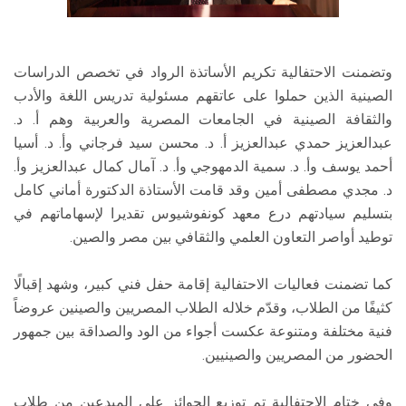
وتضمنت الاحتفالية تكريم الأساتذة الرواد في تخصص الدراسات
الصينية الذين حملوا على عاتقهم مسئولية تدريس اللغة والأدب
والثقافة الصينية في الجامعات المصرية والعربية وهم أ. د.
عبدالعزيز حمدي عبدالعزيز أ. د. محسن سيد فرجاني وأ. د. أسيا
أحمد يوسف وأ. د. سمية الدمهوجي وأ. د. آمال كمال عبدالعزيز وأ.
د. مجدي مصطفى أمين وقد قامت الأستاذة الدكتورة أماني كامل
بتسليم سيادتهم درع معهد كونفوشيوس تقديرا لإسهاماتهم في
توطيد أواصر التعاون العلمي والثقافي بين مصر والصين.
كما تضمنت فعاليات الاحتفالية إقامة حفل فني كبير، وشهد إقبالًا
كثيفًا من الطلاب، وقدّم خلاله الطلاب المصريين والصينين عروضاً
فنية مختلفة ومتنوعة عكست أجواء من الود والصداقة بين جمهور
الحضور من المصريين والصينيين.
وفي ختام الاحتفالية تم توزيع الجوائز على المبدعين من طلاب