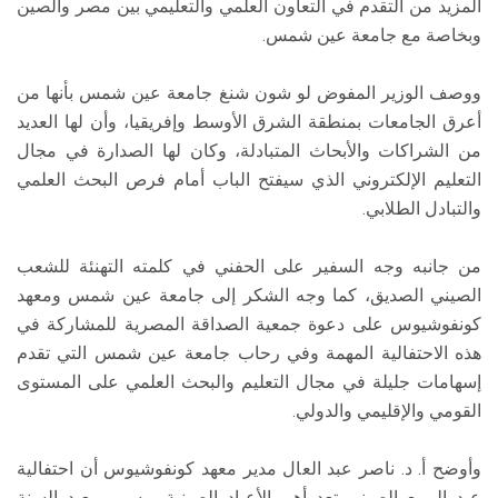
المزيد من التقدم في التعاون العلمي والتعليمي بين مصر والصين
وبخاصة مع جامعة عين شمس.
ووصف الوزير المفوض لو شون شنغ جامعة عين شمس بأنها من
أعرق الجامعات بمنطقة الشرق الأوسط وإفريقيا، وأن لها العديد
من الشراكات والأبحاث المتبادلة، وكان لها الصدارة في مجال
التعليم الإلكتروني الذي سيفتح الباب أمام فرص البحث العلمي
والتبادل الطلابي.
من جانبه وجه السفير على الحفني في كلمته التهنئة للشعب
الصيني الصديق، كما وجه الشكر إلى جامعة عين شمس ومعهد
كونفوشيوس على دعوة جمعية الصداقة المصرية للمشاركة في
هذه الاحتفالية المهمة وفي رحاب جامعة عين شمس التي تقدم
إسهامات جليلة في مجال التعليم والبحث العلمي على المستوى
القومي والإقليمي والدولي.
وأوضح أ. د. ناصر عبد العال مدير معهد كونفوشيوس أن احتفالية
عيد الربيع الصيني تعد أهم الأعياد الصينية ويسمي بعيد السنة