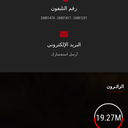
رقم التليفون
26831231 - 26831417 - 26831474
البريد الإلكتروني
أرسل استفسارك.
الزائـرون
19.27M