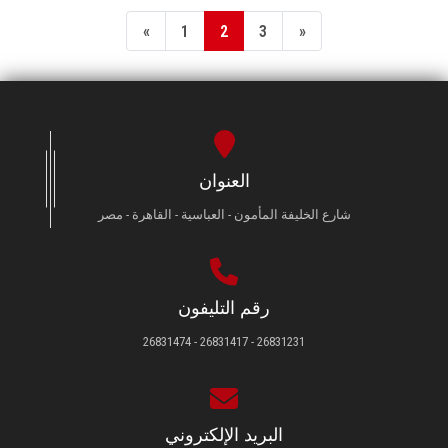
«
1
2
3
»
العنوان
شارع الخليفة المأمون - العباسية - القاهرة - مصر
رقم التليفون
26831231 - 26831417 - 26831474
البريد الإلكتروني