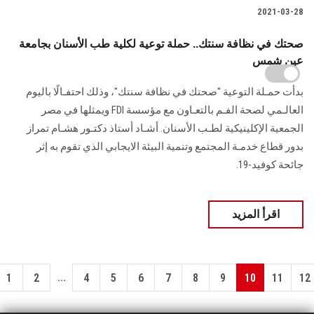
2021-03-28
صحتك في نظافة سنتك.. حملة توعية لكلية طب الأسنان بجامعة
عين شمس
بدأت حمـلة التوعية "صحتك في نظافة سنتك"، وذلك احتفـالًا باليوم
العالـمي لصحة الفـم بالتعـاون مع مؤسسة FDI ويمثلها في مصر
الجمعية الإكلينيكية لطـب الأسنان. أشـاد أستاذ دكتـور هشـام تمراز
بدور قطاع خدمـة المجتمع وتنمية البيئة الايجابي الذي تقوم به إثر
جائحة كوفيد-19.
اقرأ المزيد
...
1
2
4
5
6
7
8
9
10
11
12