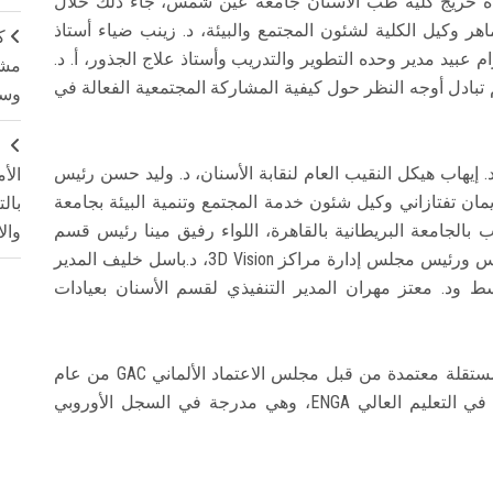
ة الدراسة وكفاءة خریج كلية طب الأسنان جامعة عين شمس، جاء ذلك خلال
هر وكيل الكلية لشئون المجتمع والبيئة، د. زينب ضياء أستاذ
ك
 عبيد مدير وحده التطوير والتدريب وأستاذ علاج الجذور، أ. د.
مشت
 تبادل أوجه النظر حول كيفية المشاركة المجتمعية الفعالة في
وسم
ج
إيهاب هيكل النقيب العام لنقابة الأسنان، د. وليد حسن رئيس
الأ
إیمان تفتازاني وكيل شئون خدمة المجتمع وتنمية البيئة بجامعة
بال
بالجامعة البريطانية بالقاهرة، اللواء رفيق مينا رئيس قسم
وال
الأسنان بمجمع الجلاء الطبي، أ. د. رامي جميل مؤسس ورئيس مجلس إدارة مراكز 3D Vision، د.باسل خليف المدير
Dentspl في الشرق الأوسط ود. معتز مهران المدير التنفيذي لقسم الأسنان بعيادات
جدير بالذكر أن منظمة AQAS هي مؤسسة ألمانية مستقلة معتمدة من قبل مجلس الاعتماد الألماني GAC من عام
2001، وعضو في الرابطة الأوروبية لضمان الجودة في التعليم العالي ENGA، وهي مدرجة في السجل الأوروبي