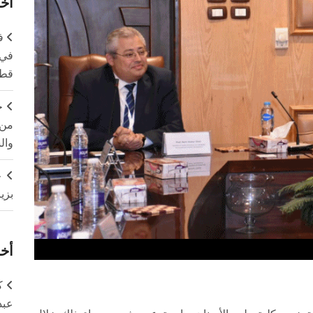
آخر
ف
في 
قطا
ج
من 
وال
ج
بزي
أخر
ك
عبد