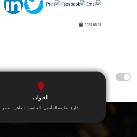
2023-05-03
العنوان
شارع الخليفة المأمون - العباسية - القاهرة - مصر