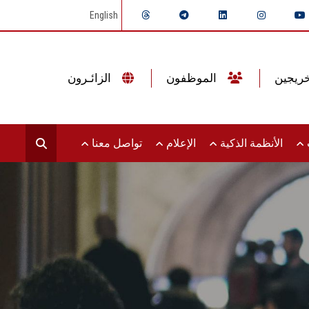
English
الموظفون
الزائـرون
ت
الأنظمة الذكية
الإعلام
تواصل معنا