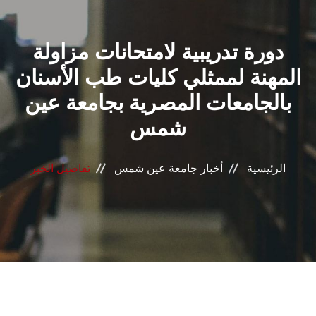
القطاعـات
دورة تدريبية لامتحانات مزاولة
الشئون الأكاديمية
المهنة لممثلي كليات طب الأسنان
البحث العلمي
بالجامعات المصرية بجامعة عين
شمس
الرعاية الصحية
المراكز والوحدات
الرئيسية
أخبار جامعة عين شمس
تفاصيل الخبر
الأنظمة الذكية
الإعلام
تواصل معنا