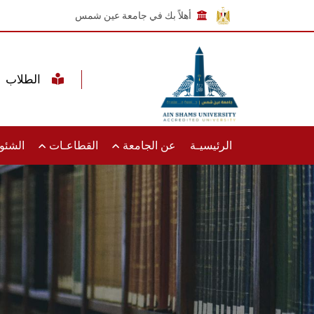
أهلاً بك في جامعة عين شمس
الطلاب
الرئيسيـة
عن الجامعة
القطاعـات
الشئون