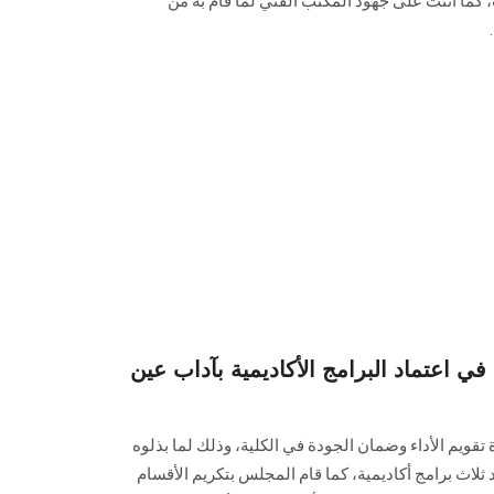
كما أثنت على جهود المكتب الفني لما قام به من
ي اعتماد البرامج الأكاديمية بآداب عين
قويم الأداء وضمان الجودة في ‏الكلية، وذلك لما بذلوه
من جهود متميزة أسفرت عن اعتماد ثلاث برامج أكاديمية‎، كما قام المجلس بتكريم الأقسام