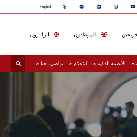
English
الموظفون
الزائـرون
ت
الأنظمة الذكية
الإعلام
تواصل معنا