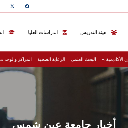
هيئة التدريس
الدراسات العليا
الخريجين
 الأكاديمية
البحث العلمي
الرعاية الصحية
المراكز والوحدا
أخبار جامعة عين شمس