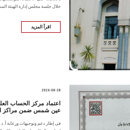
خلال ‏جلسة مجلس إدارة الهيئة المنعقدة بتاريخ 25 سبتمبر 2024‏‎.‎..... ............
اقرأ المزيد
2024-08-28
اعتماد مركز الحساب العل
عين شمس ضمن مراكز الت
فى إطار دعم وتوجيهات ورعاية أ. د