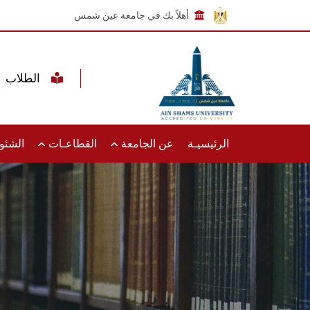
أهلاً بك في جامعة عين شمس
الطلاب
الرئيسيـة
عن الجامعة
القطاعـات
الشئون