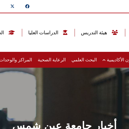
هيئة التدريس
الدراسات العليا
الخريجين
 الأكاديمية
البحث العلمي
الرعاية الصحية
المراكز والوحدا
أخبار جامعة عين شمس