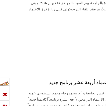
فريد عياد – مدير مركز ضمان الجودة بالجامعة، يوم السبت الموافق 14 فبراير 2026 بمبنى
لقومية حيثُ تم عقد اللقاء البروتوكولي قبيل زيارة فرق الاعتماد
تماد أربعة عشر برنامج جديد
ين رئيس الجامعة و أ. د. محمد رجاء محمد السطوحي عميد
لاعتماد البرامجي لأربعة عشرة برنامجاً أكاديمياً جديداً
يم والاعتماد، ليصبح لدى كلية العلوم ستة عشر برنامجاً