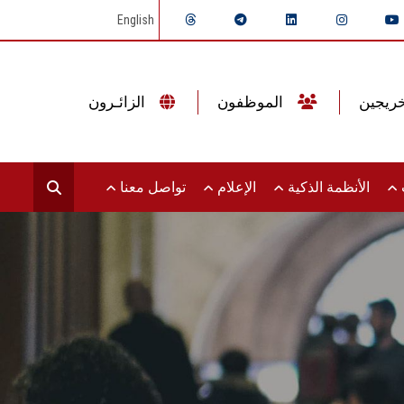
English
الموظفون
الزائـرون
ت
الأنظمة الذكية
الإعلام
تواصل معنا