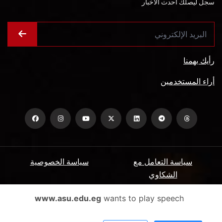
سجل ليصلك أحدث الأخبار
رأيك يهمنا
أراء المستخدمين
سياسة التعامل مع
سياسة الخصوصية
الشكاوي
ميثاق المتعاملين
الأسئلة الشائعة
www.asu.edu.eg
wants to play speech
شروط الاستخدام