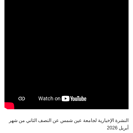
الطلاب
هيئة التدريس
الدراسات العليا
الخريجين
الموظفون
الزائـرون
سجل الان
النشرة الإخبارية لجامعة عين شمس عن النصف الثاني من شهر
أبريل 2026