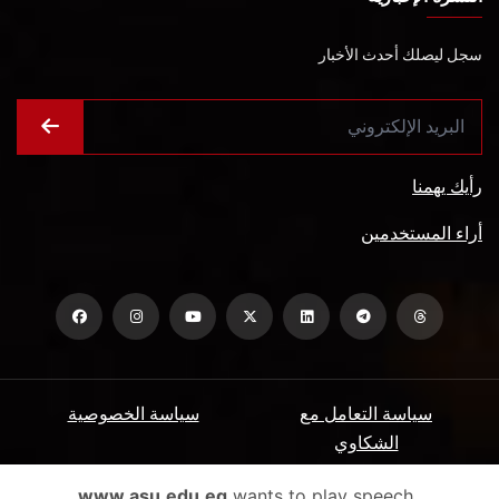
سجل ليصلك أحدث الأخبار
رأيك يهمنا
أراء المستخدمين
سياسة التعامل مع
سياسة الخصوصية
الشكاوي
ميثاق المتعاملين
الأسئلة الشائعة
www.asu.edu.eg
wants to play speech