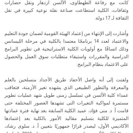
كانت مع رفاعة الطهطاوى، الألسن ازدهار ونقل حضارات
وثقافات، الكلية استطاعت صناعة نقلة نوعية كبيرة في نقل
الثقافة لـ 17 دولة.
وأشارت إلى الإنتهاء من إعتماد الهيئة القومية لضمان جودة التعليم
والاعتماد لعدد 14 برنامجًا معتمدا بالكلية في مرحلة الليسانس
وذلك اتساقًا مع أولويات الكلية الاستراتيجية في تطوير البرامج
الدراسية والمقررات واستيفاء متطلبات سوق العمل والحصول
على الاعتماد بنظام البرامج.
ولفتت إلى أنه واصل الأحفاد طريق الأجداد متسلحين بالعلم
والمعرفة والتطور الطبيعي الذي يشهده تغير الأزمنة، فتعاقب
عمداء كلية الألسن في تسلسل زمنى طويل شهد عمليات تطوير
مستمرة لمواكبة التغيرات التى تشهدها العصور المختلفة حتى
قامت أ. د. منى فؤاد، عميد الكلية السابقة بعد نهاية فترة عمادتها
المتميزة للكلية بتسليم مقاليد الأمور بالكلية بعد إعتمادها
الآكاديمي الأول، ليصدر قرارًا جمهوريًا بتعيين أ. د. سلوى رشاد،