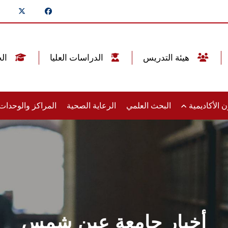
هيئة التدريس
الدراسات العليا
الخريجين
 الأكاديمية
البحث العلمي
الرعاية الصحية
المراكز والوحدا
أخبار جامعة عين شمس