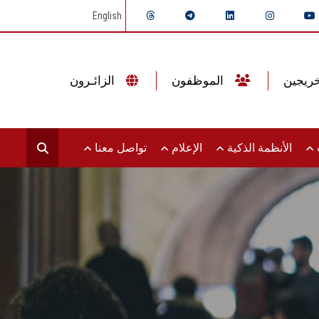
English
الموظفون
الزائـرون
ت
الأنظمة الذكية
الإعلام
تواصل معنا