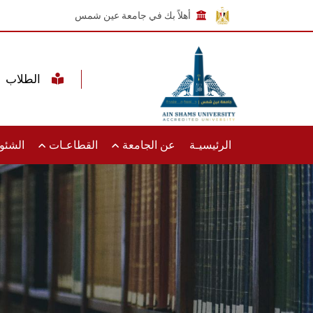
أهلاً بك في جامعة عين شمس
الطلاب
الرئيسيـة
عن الجامعة
القطاعـات
الشئون