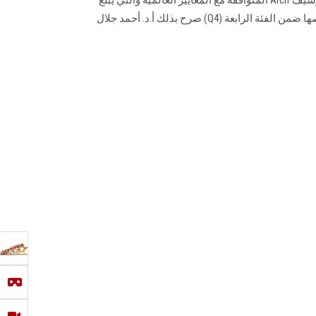
عددها 31 معيارًا، وصنفت في تخصصها ضمن الفئة الرابعة (Q4) صرح بذلك أ.د. أحمد جلال