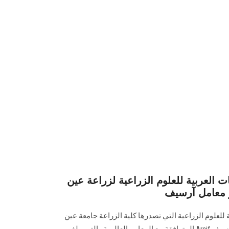
 العربية للعلوم الزراعية لزراعة عين
 معامل آرسيف
للعلوم الزراعية التي تصدرها كلية الزراعة جامعة عين
شمس على معايير اعتماد معامل آرسيف Arcif المتوافقة مع المعايير العالمية والتي يبلغ