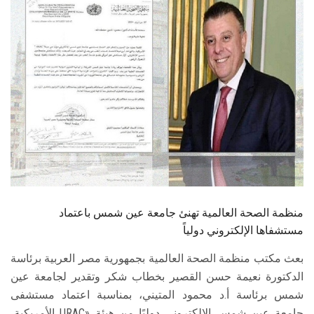
الطلاب
هيئة التدريس
الدراسات العليا
الخريجين
الموظفون
الزائـرون
منظمة الصحة العالمية تهنئ جامعة عين شمس باعتماد
مستشفاها الإلكتروني دولياً
سجل الان
بعث مكتب منظمة الصحة العالمية بجمهورية مصر العربية برئاسة
الدكتورة نعيمة حسن القصير بخطاب شكر وتقدير لجامعة عين
شمس برئاسة أ.د محمود المتيني، بمناسبة اعتماد مستشفى
جامعة عين شمس الإلكتروني دوليًا من هيئة «URAC الأمريكية،