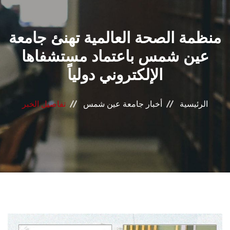
القطاعـات
منظمة الصحة العالمية تهنئ جامعة
الشئون الأكاديمية
عين شمس باعتماد مستشفاها
البحث العلمي
الإلكتروني دولياً
الرعاية الصحية
الرئيسية
أخبار جامعة عين شمس
تفاصيل الخبر
المراكز والوحدات
الأنظمة الذكية
الإعلام
تواصل معنا