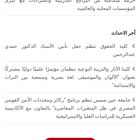
حزمة متكاملة من البرامج التدريبية والشراكات مع كبرى
المؤسسات المحلية والعالمية
أخر الاحداث
كلية الحقوق تنظم حفل تأبين الأستاذ الدكتور حمدي
عبدالرحمن
كليتا الآثار والتربية النوعية تنظمان مؤتمرًا علميًا دوليًا مشتركًا
بعنوان "الألوان والموسيقى: لغة بصرية وسمعية بين التراث
والاستدامة"
جامعة عين شمس تنظم برنامج "ركائز ومحددات الأمن القومي
المصري في ظل المتغيرات المعاصرة" بالتعاون مع الأكاديمية
العسكرية للدراسات العليا والاستراتيجية