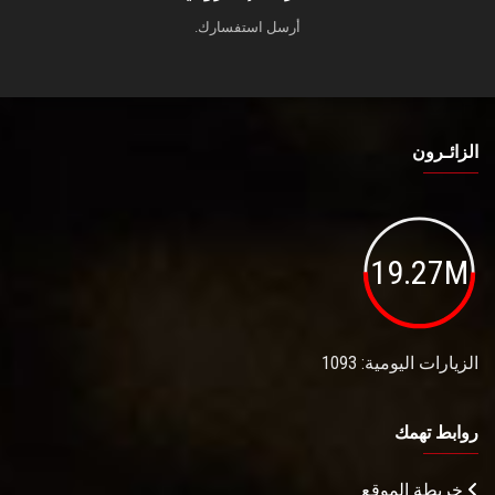
أرسل استفسارك.
الزائـرون
19.27M
الزيارات اليومية: 1093
روابط تهمك
خريطة الموقع