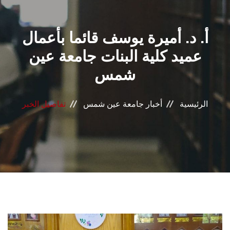
القطاعـات
أ. د. أميرة يوسف قائما بأعمال
الشئون الأكاديمية
عميد كلية البنات جامعة عين
البحث العلمي
شمس
الرعاية الصحية
الرئيسية
أخبار جامعة عين شمس
تفاصيل الخبر
المراكز والوحدات
الأنظمة الذكية
الإعلام
تواصل معنا