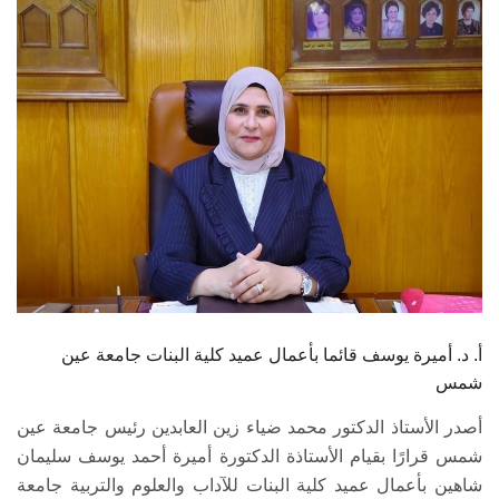
الطلاب
هيئة التدريس
الدراسات العليا
الخريجين
الموظفون
الزائـرون
أ. د. أميرة يوسف قائما بأعمال عميد كلية البنات جامعة عين
سجل الان
شمس
أصدر الأستاذ الدكتور محمد ضياء زين العابدين رئيس جامعة عين
شمس قرارًا بقيام الأستاذة الدكتورة أميرة أحمد يوسف سليمان
شاهين بأعمال عميد كلية البنات للآداب والعلوم والتربية جامعة