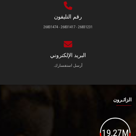
رقم التليفون
26831231 - 26831417 - 26831474
البريد الإلكتروني
أرسل استفسارك.
الزائـرون
19.27M