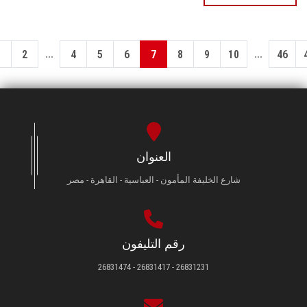
...
...
1
2
4
5
6
7
8
9
10
46
العنوان
شارع الخليفة المأمون - العباسية - القاهرة - مصر
رقم التليفون
26831231 - 26831417 - 26831474