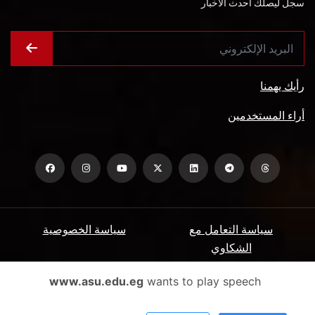
سجل ليصلك أحدث الأخبار
رأيك يهمنا
أراء المستخدمين
سياسة التعامل مع
سياسة الخصوصية
الشكاوي
ميثاق المتعاملين
الأسئلة الشائعة
www.asu.edu.eg
wants to play speech
شروط الاستخدام