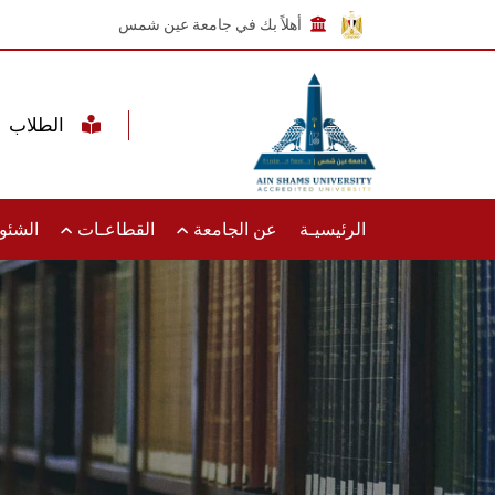
أهلاً بك في جامعة عين شمس
الطلاب
الرئيسيـة
عن الجامعة
القطاعـات
الشئون