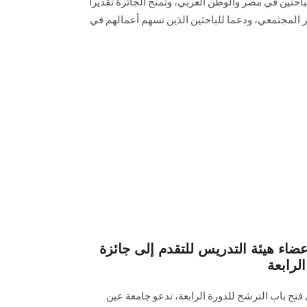
حثين في مصر والوطن العربي، وتمنح الجائزة تقديرا
أثر المجتمعي، ودعما للباحثين الذين تسهم أعمالهم في
ء هيئة التدريس للتقدم إلى جائزة
لرابعة
فتح باب الترشح للدورة الرابعة، تدعو جامعة عين