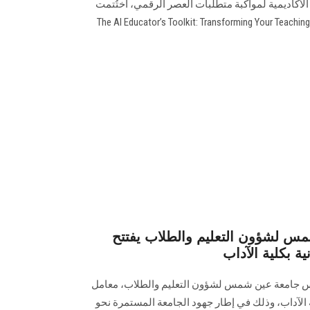
 الأكاديمية لمواكبة متطلبات العصر الرقمي، اختُتمت
فعاليات التدريب التطبيقي بعنوان "The AI Educator’s Toolkit: Transforming Your Teaching
س لشؤون التعليم والطلاب يفتتح
ية بكلية الآداب
ئيس جامعة عين شمس لشؤون التعليم والطلاب، معامل
ية الآداب، وذلك في إطار جهود الجامعة المستمرة نحو