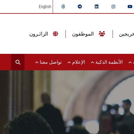
English
الموظفون
الزائـرون
ت
الأنظمة الذكية
الإعلام
تواصل معنا