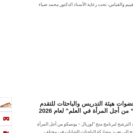
ييم والقياس، تحت رعاية الأستاذ الدكتور محمد ضياء
ات هيئة التدريس والباحثات للتقدم
من أجل المرأة في العلم” لعام 2026
ترشح لبرنامج منح “لوريال – يونسكو من أجل المرأة
2، ويهدف البرنامج إلى تعزيز مشاركة الباحثات الشابات في مختلف