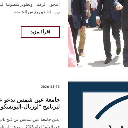
التحول الرقمي وتطوير منظومة التق
زين العابدين رئيس الجامعة.
اقرأ المزيد
2026-04-30
جامعة عين شمس تدعو عضو
لبرنامج "لوريال-اليونسكو“ 
تعلن جامعة عين شمس عن فتح باب ال
في العلم” لعام 026