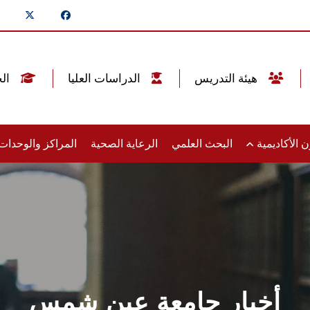
هيئة التدريس
الدراسات العليا
الخريجين
 الأكاديمية
البحث العلمي
الرعاية الصحية
المراكز والوحدا
أخبار جامعة عين شمس