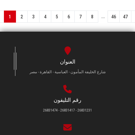
...
1
2
3
4
5
6
7
8
46
47
العنوان
شارع الخليفة المأمون - العباسية - القاهرة - مصر
رقم التليفون
26831231 - 26831417 - 26831474