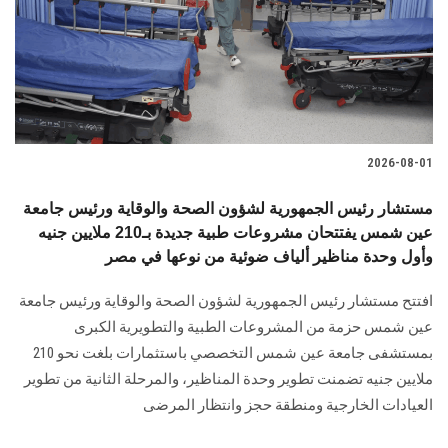
الطلاب
هيئة التدريس
الدراسات العليا
2026-08-01
الخريجين
مستشار رئيس الجمهورية لشؤون الصحة والوقاية ورئيس جامعة
الموظفون
عين شمس يفتتحان مشروعات طبية جديدة بـ210 ملايين جنيه
وأول وحدة مناظير ألياف ضوئية من نوعها في مصر
الزائـرون
افتتح مستشار رئيس الجمهورية لشؤون الصحة والوقاية ورئيس جامعة
عين شمس حزمة من المشروعات الطبية والتطويرية الكبرى
سجل الان
بمستشفى جامعة عين شمس التخصصي باستثمارات بلغت نحو 210
ملايين جنيه تضمنت تطوير وحدة المناظير، والمرحلة الثانية من تطوير
العيادات الخارجية ومنطقة حجز وانتظار المرضى