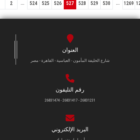
...
...
1
2
524
525
526
527
528
529
530
1269
1
العنوان
شارع الخليفة المأمون - العباسية - القاهرة - مصر
رقم التليفون
26831231 - 26831417 - 26831474
البريد الإلكتروني
أرسل استفسارك.