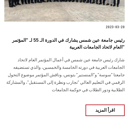
الطلاب
هيئة التدريس
2023-03-20
الدراسات العليا
رئيس جامعة عين شمس يشارك في الدورة الـ 55 لـ "المؤتمر
العام لاتحاد الجامعات العربية"
الخريجين
شارك رئيس جامعة عين شمس في أعمال المؤتمر العام لاتحاد
الموظفون
الجامعات العربية في دورته الخامسة والخمسين، والذي تستضيفه
جامعتا "سوسة" و"المنستير" بتونس، وناقش المؤتمر موضوع التحول
الزائـرون
الرقمي في التعليم العالي "تجارب ونظرة إلى المستقبل"، والمشاركة
الطلابية ودور الطلاب في حوكمة الجامعات
سجل الان
اقرأ المزيد