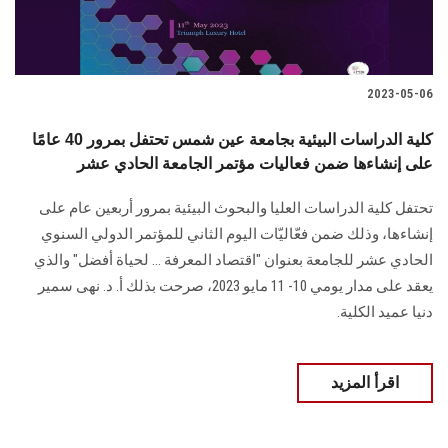
الطلاب
هيئة التدريس
2023-05-06
الدراسات العليا
كلية الدراسات البيئية بجامعة عين شمس تحتفل بمرور 40 عامًا
على إنشاءها ضمن فعاليات مؤتمر الجامعة الحادي عشر
الخريجين
تحتفل كلية الدراسات العليا والبحوث البيئية بمرور أربعين عام على
الموظفون
إنشاءها، وذلك ضمن فعّاليّات اليوم الثاني للمؤتمر الدولي السنوي
الحادي عشر للجامعة بعنوان "اقتصاد المعرفة ... لحياة أفضل" والذي
الزائـرون
يعقد على مدار يومي 10- 11 مايو 2023، صرحت بذلك أ. د. نهى سمير
دنيا عميد الكلية.
سجل الان
اقرأ المزيد