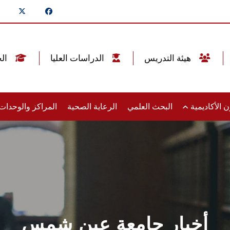
هيئة التدريس
الدراسات العليا
الخريجين
 الأكاديمية
البحث العلمي
الرعاية الصحية
المراكز والوحدا
أخبار جامعة عين شمس