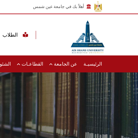
أهلاً بك في جامعة عين شمس
الطلاب
الرئيسيـة
عن الجامعة
القطاعـات
الشئون