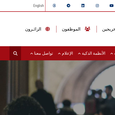
English
الموظفون
الزائـرون
ت
الأنظمة الذكية
الإعلام
تواصل معنا