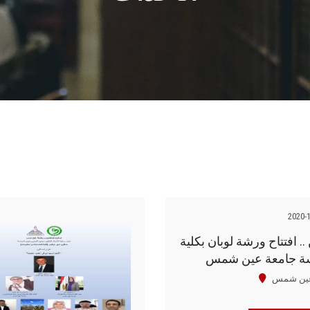
2020-
 .. افتتاح ورشة لوبان بكلية
سة جامعة عين شمس
عين شمس