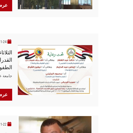
عرض 
11-24
الثلاث
القدرات
الطفو
جامعة 
عرض 
11-22