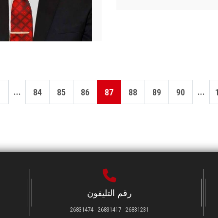
...
...
84
85
86
87
88
89
90
رقم التليفون
26831231 - 26831417 - 26831474