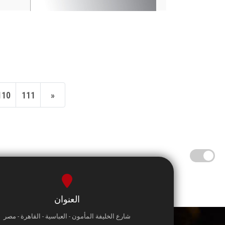
110
111
»
العنوان
شارع الخليفة المأمون - العباسية - القاهرة - مصر