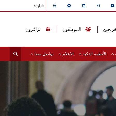
English
الموظفون
الزائـرون
ت
الأنظمة الذكية
الإعلام
تواصل معنا