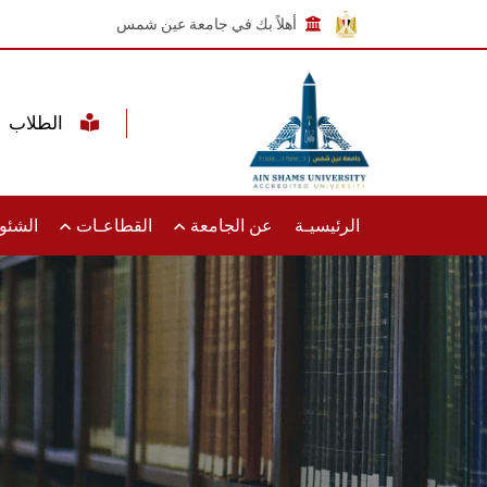
أهلاً بك في جامعة عين شمس
الطلاب
الرئيسيـة
عن الجامعة
القطاعـات
الشئون