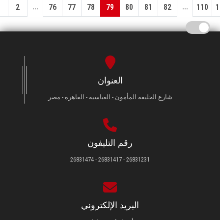
...
...
1
2
76
77
78
79
80
81
82
110
1
العنوان
شارع الخليفة المأمون - العباسية - القاهرة - مصر
رقم التليفون
26831231 - 26831417 - 26831474
البريد الإلكتروني