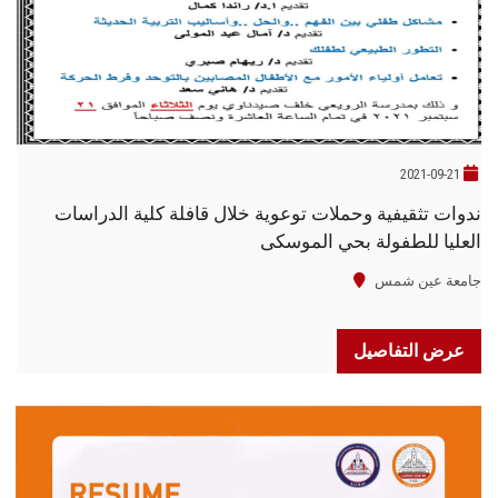
الطلاب
هيئة التدريس
الدراسات العليا
2021-09-21
الخريجين
ندوات تثقيفية وحملات توعوية خلال قافلة كلية الدراسات
العليا للطفولة بحي الموسكى
الموظفون
جامعة عين شمس
الزائـرون
عرض التفاصيل
سجل الان