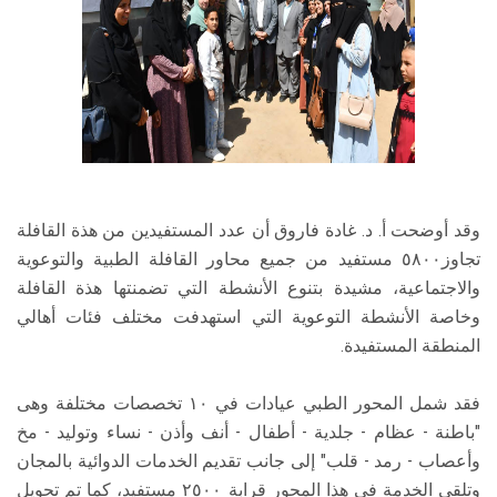
وقد أوضحت أ. د. غادة فاروق أن عدد المستفيدين من هذة القافلة
تجاوز٥٨٠٠ مستفيد من جميع محاور القافلة الطبية والتوعوية
والاجتماعية، مشيدة بتنوع الأنشطة التي تضمنتها هذة القافلة
وخاصة الأنشطة التوعوية التي استهدفت مختلف فئات أهالي
المنطقة المستفيدة.
فقد شمل المحور الطبي عيادات في ١٠ تخصصات مختلفة وهى
"باطنة - عظام - جلدية - أطفال - أنف وأذن - نساء وتوليد - مخ
وأعصاب - رمد - قلب" إلى جانب تقديم الخدمات الدوائية بالمجان
وتلقي الخدمة في هذا المحور قرابة ٢٥٠٠ مستفيد، كما تم تحويل