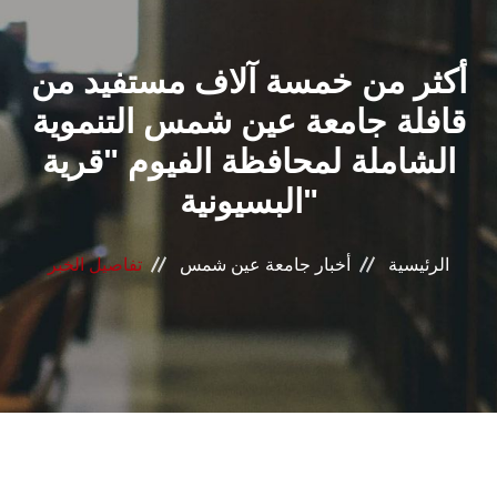
القطاعـات
أكثر من خمسة آلاف مستفيد من
الشئون الأكاديمية
قافلة جامعة عين شمس التنموية
البحث العلمي
الشاملة لمحافظة الفيوم "قرية
البسيونية"
الرعاية الصحية
المراكز والوحدات
الرئيسية
أخبار جامعة عين شمس
تفاصيل الخبر
الأنظمة الذكية
الإعلام
تواصل معنا