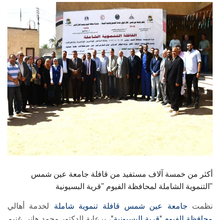
الطلاب
هيئة التدريس
الدراسات العليا
الخريجين
الموظفون
الزائـرون
سجل الان
أكثر من خمسة آلاف مستفيد من قافلة جامعة عين شمس
التنموية الشاملة لمحافظة الفيوم "قرية البسيونية"
نظمت
جامعة عين شمس
قافلة تنموية شاملة
لخدمة أهالي
محافظة الفيوم
"
قرية البسيونية
"، برعاية الدكتور محمد هاني غنيم