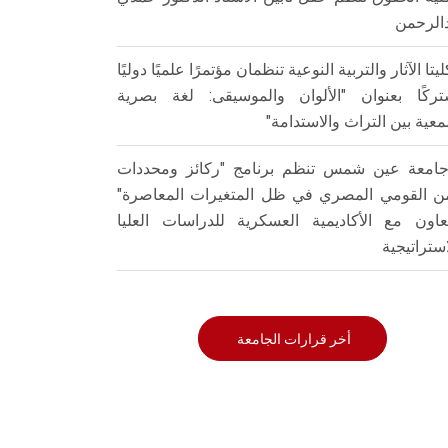
الرحمن
ليتا الآثار والتربية النوعية تنظمان مؤتمرًا علميًا دوليًا
ركًا بعنوان "الألوان والموسيقى: لغة بصرية
عية بين التراث والاستدامة"
امعة عين شمس تنظم برنامج "ركائز ومحددات
من القومي المصري في ظل المتغيرات المعاصرة"
تعاون مع الأكاديمية العسكرية للدراسات العليا
استراتيجية
أخر قرارات الجامعة