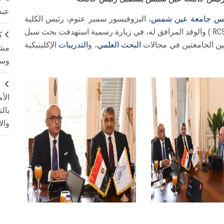
عبد
يس جامعة عين شمس
، البروفيسور سمير عتوم، رئيس الكلية
الملكية للجراحين بإيرلندا - جامعة البحرين الطبية ( RCSI ) والوفد المرافق له، في زيارة رسمية استهدفت بحث سبل
ك
 بين الجامعتين في مجالات
البحث العلمي
، و
التدريبات
الإكلينيكية
مشت
وسم
ج
الأ
بال
وال