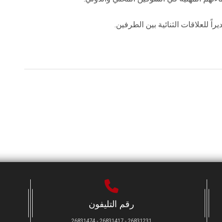
راً للعلاقات الثنائية بين الطرفين.
رقم التليفون
26831231 - 26831417 - 26831474