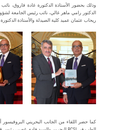
وذلك بحضور الأستاذة الدكتورة غادة فاروق، نائب 
الدكتور رامي ماهر غالي، نائب رئيس الجامعة لشؤون
ريحاب عثمان عميد كلية الصيدلة والأستاذة الدكتورة دي
كما حضر اللقاء من الجانب البحريني البروفيسور أ
الطب في RCSI البحرين والسيد فادي غصن، رئيس قسم الاعتراف والمهن و