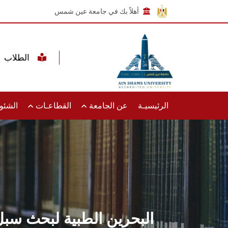
أهلاً بك في جامعة عين شمس
الطلاب
الرئيسيـة
عن الجامعة
القطاعـات
الشئون