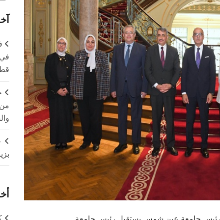
آخر
ف
في 
قطا
ج
من 
وال
ج
بزي
أخر
ك