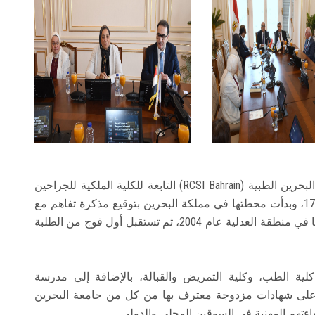
كما تم عرض فيلم يوضح المسيرة الحافلة لجامعة البحرين الطبية (RCSI Bahrain) التابعة للكلية الملكية للجراحين
في أيرلندا، والتي تمتد جذورها التاريخية إلى عام 1784، وبدأت محطتها في مملكة البحرين بتوقيع مذكرة تفاهم مع
الحكومة البحرينية في عام 2003، لتفتتح أولى مكاتبها في منطقة العدلية عام 2004، ثم تستقبل أول فوج من الطلبة
كلية الطب، وكلية التمريض والقبالة، بالإضافة إلى مدرسة
 على شهادات مزدوجة معترف بها من كل من جامعة البحرين
فاءتهم المهنية في السوقين المحلي والدولي.